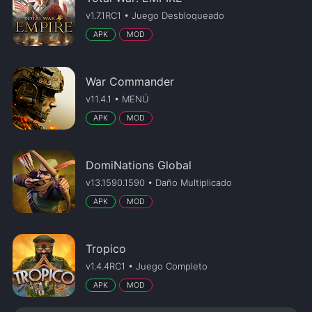
v1.7.1RC1 • Juego Desbloqueado
APK
MOD
War Commander
v11.4.1 • MENÚ
APK
MOD
DomiNations Global
v13.1590.1590 • Daño Multiplicado
APK
MOD
Tropico
v1.4.4RC1 • Juego Completo
APK
MOD